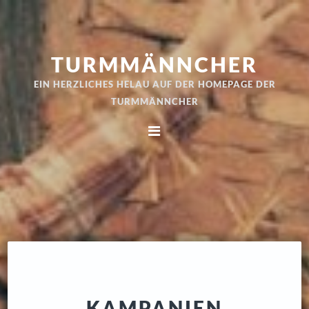
Zur
Skip
Hauptnavigation
to
springen
main
TURMMÄNNCHER
content
EIN HERZLICHES HELAU AUF DER HOMEPAGE DER
TURMMÄNNCHER
KAMPANIEN