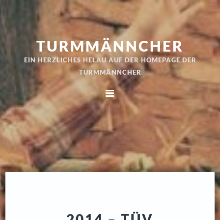
Zur
Skip
Hauptnavigation
to
springen
main
TURMMÄNNCHER
content
EIN HERZLICHES HELAU AUF DER HOMEPAGE DER
TURMMÄNNCHER
2014 – TÜV